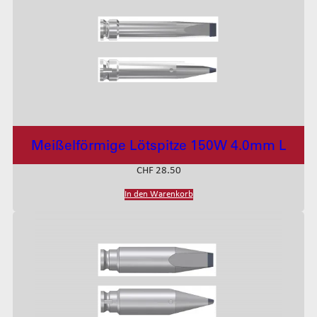
Meißelförmige Lötspitze 150W 4.0mm L
CHF
28.50
In den Warenkorb