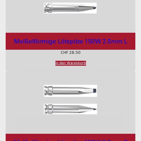
Meißelförmige Lötspitze 150W 2.5mm L
CHF
28.50
In den Warenkorb