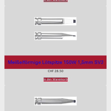
Meißelförmige Lötspitze 150W 1,5mm SV2
CHF
28.50
In den Warenkorb