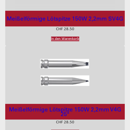
Meißelförmige Lötspitze 150W 2,2mm SV4G
CHF
28.50
In den Warenkorb
Meißelförmige Lötspitze 150W 2,2mm V4G
25°
CHF
28.50