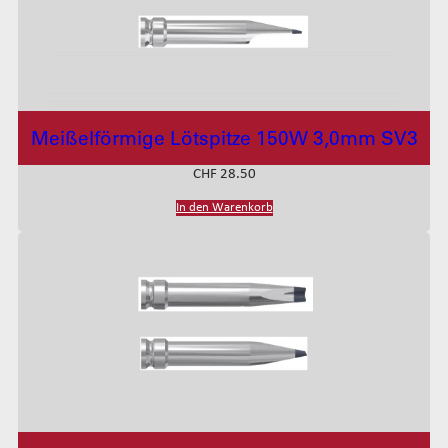
Meißelförmige Lötspitze 150W 3,0mm SV3
CHF
28.50
In den Warenkorb