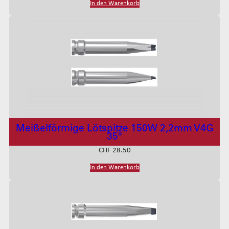
In den Warenkorb
Meißelförmige Lötspitze 150W 2,2mm V4G
35°
CHF
28.50
In den Warenkorb