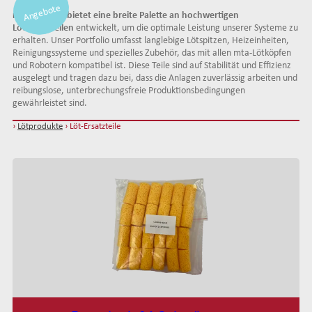
Angebote
Angebote
Angebote
mta robotics bietet eine breite Palette an hochwertigen
Reinigung Löten
Lötersatzteilen
entwickelt, um die optimale Leistung unserer Systeme zu
Lötdrähte
erhalten. Unser Portfolio umfasst langlebige Lötspitzen, Heizeinheiten,
Standard-Drahtführungskits
Reinigungssysteme und spezielles Zubehör, das mit allen mta-Lötköpfen
und Robotern kompatibel ist. Diese Teile sind auf Stabilität und Effizienz
Verstärkte Drahtführungskits
ausgelegt und tragen dazu bei, dass die Anlagen zuverlässig arbeiten und
Rohrsets
reibungslose, unterbrechungsfreie Produktionsbedingungen
gewährleistet sind.
Standard-Rohrsets 50mm
Drahtführung hinten
Standard-Rohrsets 60mm
Standard-Führungsrohrsets
›
Lötprodukte
› Löt-Ersatzteile
Standard-Rohrsets 70mm
Verstärkte Führungsrohrsets
Verstärkte Rohrsets 80mm
Antriebsradsets
Verstärkte Rohrsets 105mm
Gleitradsets
Heizeinheiten
Kopfausgleichsfedern
Befestigungsflansche
Kabel
Dosierprodukte
Dosierköpfe
Kontinuierliche 1K-Dosierkits CFD
Dosierroboter