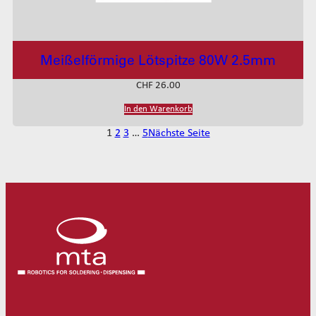
Meißelförmige Lötspitze 80W 2.5mm
CHF
26.00
In den Warenkorb
1
2
3
…
5
Nächste Seite