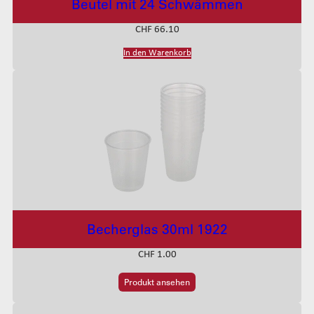
Beutel mit 24 Schwämmen
Dosier-Ersatzteile
Rotoren
CHF
66.10
Statoren
In den Warenkorb
Reinigung Dosieren
Dosier-Verbrauchsmaterialien
Becherglas 30ml 1922
CHF
1.00
Produkt ansehen