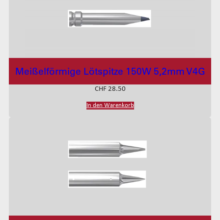
Meißelförmige Lötspitze 150W 5,2mm V4G
CHF
28.50
In den Warenkorb