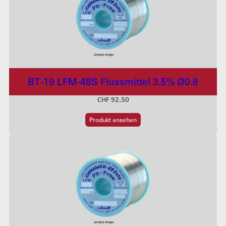
BT-19 LFM-48S Flussmittel 3.5% Ø0.8
CHF
92.50
Produkt ansehen