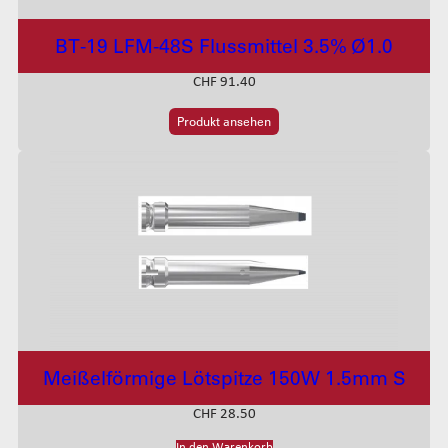
BT-19 LFM-48S Flussmittel 3.5% Ø1.0
CHF
91.40
Produkt ansehen
Meißelförmige Lötspitze 150W 1.5mm S
CHF
28.50
In den Warenkorb