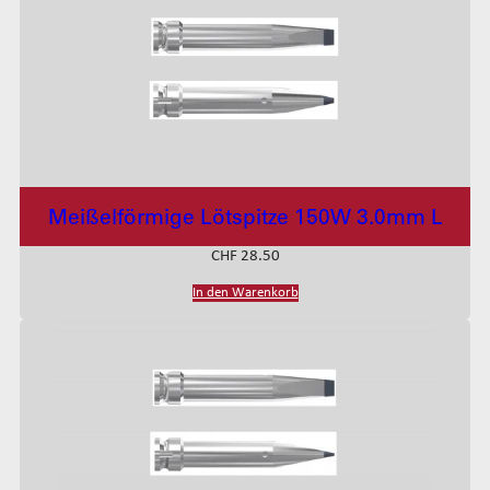
Meißelförmige Lötspitze 150W 3.0mm L
CHF
28.50
In den Warenkorb