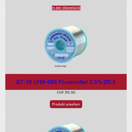
In den Warenkorb
BT-19 LFM-48S Flussmittel 3.5% Ø0.5
CHF
99.90
Produkt ansehen