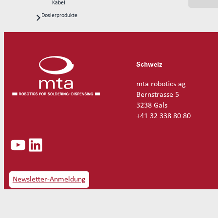
Kabel
Dosierprodukte
Dosierköpfe
Kontinuierliche 1K-Dosierkits CFD
Dosierroboter
Dosier-Ersatzteile
Schweiz
Rotoren
Statoren
mta robotics ag
Reinigung Dosieren
Bernstrasse 5
Dosier-Verbrauchsmaterialien
3238 Gals
+41 32 338 80 80
YouTube
LinkedIn
Newsletter-Anmeldung
Datens