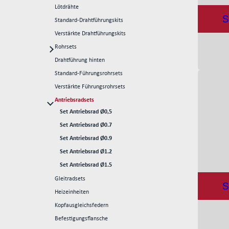
Lötdrähte
S
Standard-Drahtführungskits
Verstärkte Drahtführungskits
Rohrsets
Standard-Rohrsets 50mm
Drahtführung hinten
Standard-Rohrsets 60mm
Standard-Führungsrohrsets
Standard-Rohrsets 70mm
Verstärkte Führungsrohrsets
Verstärkte Rohrsets 80mm
Antriebsradsets
Set Antriebsrad Ø0,5
Verstärkte Rohrsets 105mm
Set Antriebsrad Ø0.7
Set Antriebsrad Ø0.9
Set Antriebsrad Ø1.2
Set Antriebsrad Ø1.5
Gleitradsets
S
Heizeinheiten
Kopfausgleichsfedern
Befestigungsflansche