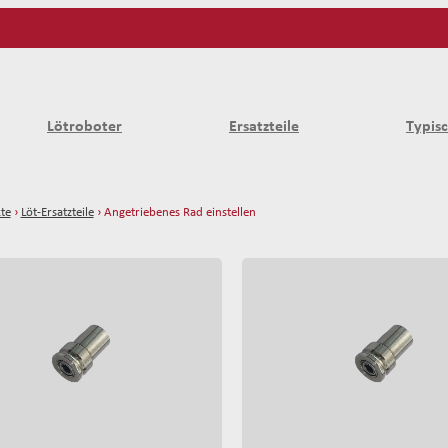
Lötroboter
Ersatzteile
Typis
te
›
Löt-Ersatzteile
› Angetriebenes Rad einstellen