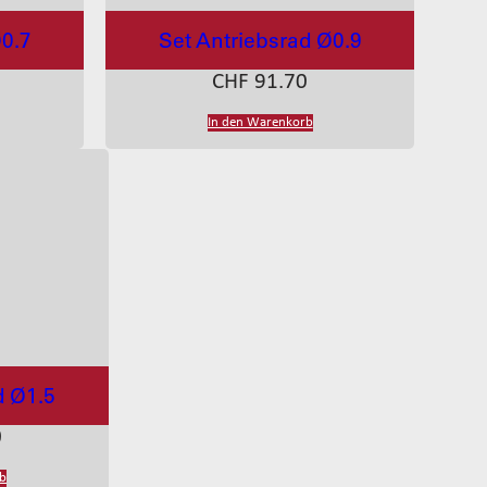
Ø0.7
Set Antriebsrad Ø0.9
CHF
91.70
In den Warenkorb
d Ø1.5
0
rb