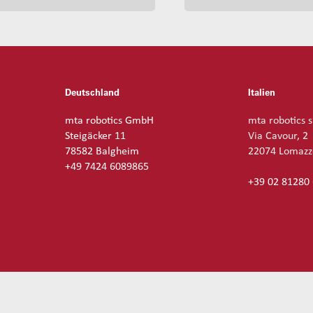
Deutschland
Italien
mta robotics GmbH
mta robotics s
Steigäcker 11
Via Cavour, 2
78582 Balgheim
22074 Lomazz
+49 7424 6089865
+39 02 81280
chutz-Richtlinie
Allgemeine Verkaufsbedingungen
Herunterladen
Imp