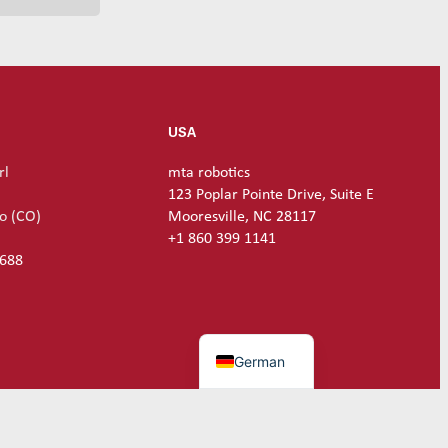
USA
rl
mta robotics
123 Poplar Pointe Drive, Suite E
o (CO)
Mooresville, NC 28117
+1 860 399 1141
 688
English
German
ressum