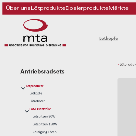
Über uns
Lötprodukte
Dosierprodukte
Märkte
Lötköpfe
›
Lötproduk
Antriebsradsets
Lötprodukte
Lötköpfe
Lötroboter
Löt-Ersatzteile
Lötspitzen 80W
Lötspitzen 150W
Reinigung Löten