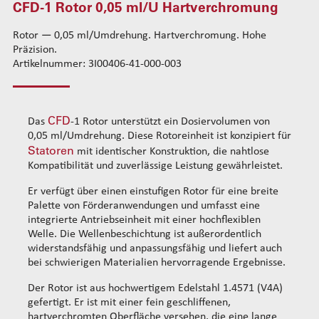
CFD-1 Rotor 0,05 ml/U Hartverchromung
CFD-1 Rotor 0,01 ml/U Hartverchromung
Standard-Drahtführungskits
CFD-1 Rotor 0,05 ml/U Hartverchromung
Rotor — 0,05 ml/Umdrehung. Hartverchromung. Hohe
Verstärkte Drahtführungskits
Präzision.
CFD-1 Rotor 0,01 ml/U passive DLC-Beschichtung
Rohrsets
Artikelnummer: 3I00406-41-000-003
CFD-1 Rotor 0,05 ml/U passive DLC-Beschichtung
Standard-Rohrsets 50mm
Drahtführung hinten
CFD-2 Rotor 0,14 ml/U Hartverchromung
Standard-Rohrsets 60mm
Standard-Führungsrohrsets
CFD-2 Rotor 0,14 ml/U passive DLC-Beschichtung
Standard-Rohrsets 70mm
Verstärkte Führungsrohrsets
CFD
Das
-1 Rotor unterstützt ein Dosiervolumen von
CFD-2 Rotor 0,53 ml/U Hartverchromung
Verstärkte Rohrsets 80mm
Antriebsradsets
0,05 ml/Umdrehung. Diese Rotoreinheit ist konzipiert für
CFD-3 Rotor 0,35 ml/U Hartverchromung
Verstärkte Rohrsets 105mm
Gleitradsets
Statoren
mit identischer Konstruktion, die nahtlose
CFD-3 Rotor 0,35 ml/U passive DLC-Beschichtung
Kompatibilität und zuverlässige Leistung gewährleistet.
Heizeinheiten
CFD-4 Rotor 1,1 ml/U Hartverchromung
Kopfausgleichsfedern
Er verfügt über einen einstufigen Rotor für eine breite
CFD-4-Rotor 1,1 ml/U passive DLC-Beschichtung
Befestigungsflansche
Palette von Förderanwendungen und umfasst eine
CFD-5 rotor 2,3 ml/U Hartverchromung
integrierte Antriebseinheit mit einer hochflexiblen
Kabel
Welle. Die Wellenbeschichtung ist außerordentlich
CFD-5 rotor 9,1 ml/U Hartverchromung
widerstandsfähig und anpassungsfähig und liefert auch
CFD-5 rotor 9,1 ml/U passive DLC-Beschichtung
bei schwierigen Materialien hervorragende Ergebnisse.
Statoren
Der Rotor ist aus hochwertigem Edelstahl 1.4571 (V4A)
Reinigung Dosieren
gefertigt. Er ist mit einer fein geschliffenen,
Dosier-Verbrauchsmaterialien
hartverchromten Oberfläche versehen, die eine lange