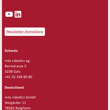
r
d
YouTube
LinkedIn
c
h
r
o
Newsletter-Anmeldung
m
e
p
l
Schweiz
a
t
mta robotics ag
i
Bernstrasse 5
n
3238 Gals
g
+41 32 338 80 80
M
e
Deutschland
n
g
mta robotics GmbH
e
Steigäcker 11
78582 Balgheim