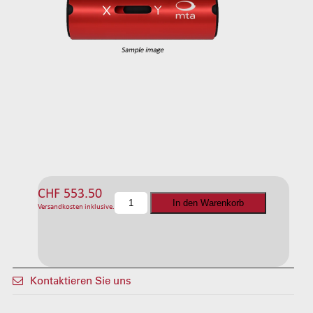
CHF
553.50
C
In den Warenkorb
Versandkosten inklusive.
F
D
-
1
s
Kontaktieren Sie uns
t
a
t