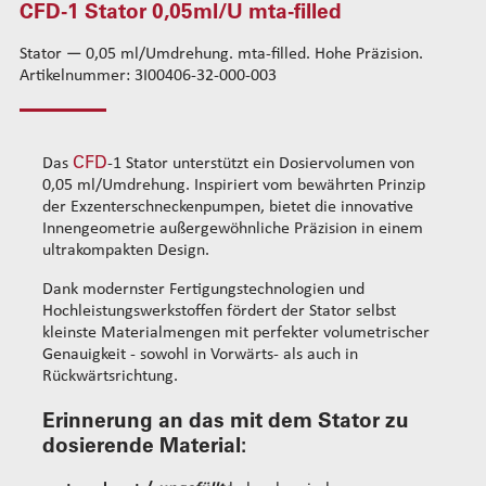
CFD-1 Stator 0,05ml/U mta-filled
CFD-1 Stator 0,01ml/U mta-acrylic
Standard-Drahtführungskits
CFD-1 Stator 0,05ml/U mta-solvent
Stator — 0,05 ml/Umdrehung. mta-filled. Hohe Präzision.
Verstärkte Drahtführungskits
Artikelnummer: 3I00406-32-000-003
CFD-1 Stator 0,05ml/U mta-filled
Rohrsets
CFD-2 Stator 0,14ml/U mta-solvent
Standard-Rohrsets 50mm
Drahtführung hinten
CFD-2 Stator 0,14ml/U mta-filled
Standard-Rohrsets 60mm
Standard-Führungsrohrsets
CFD
Das
-1 Stator unterstützt ein Dosiervolumen von
CFD-2 Stator 0,53ml/U mta-solvent
Standard-Rohrsets 70mm
Verstärkte Führungsrohrsets
0,05 ml/Umdrehung. Inspiriert vom bewährten Prinzip
CFD-3 Stator 0,35ml/U mta-solvent
Verstärkte Rohrsets 80mm
Antriebsradsets
der Exzenterschneckenpumpen, bietet die innovative
CFD-3 Stator 0,35ml/U mta-filled
Verstärkte Rohrsets 105mm
Gleitradsets
Innengeometrie außergewöhnliche Präzision in einem
CFD-4 Stator 1,1ml/U mta-solvent
ultrakompakten Design.
Heizeinheiten
CFD-4 Stator 1,1ml/U mta-filled
Kopfausgleichsfedern
Dank modernster Fertigungstechnologien und
CFD-5 Stator 2,3ml/U mta-solvent
Befestigungsflansche
Hochleistungswerkstoffen fördert der Stator selbst
kleinste Materialmengen mit perfekter volumetrischer
CFD-5 Stator 2,3ml/U mta-filled
Kabel
Genauigkeit - sowohl in Vorwärts- als auch in
CFD-5 stator 9,1ml/U mta-solvent
Rückwärtsrichtung.
CFD-5 Stator 9,1ml/U mta-filled
Erinnerung an das mit dem Stator zu
Reinigung Dosieren
dosierende Material:
Dosier-Verbrauchsmaterialien