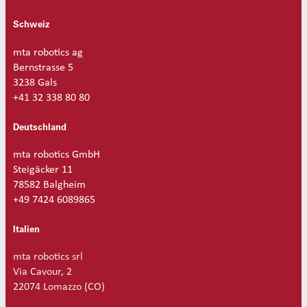
M
e
Schweiz
n
g
mta robotics ag
e
Bernstrasse 5
3238 Gals
+41 32 338 80 80
Deutschland
mta robotics GmbH
Steigäcker 11
78582 Balgheim
+49 7424 6089865
Italien
mta robotics srl
Via Cavour, 2
22074 Lomazzo (CO)