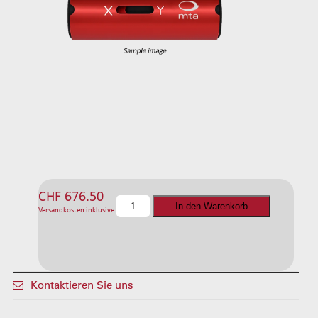
CHF
676.50
C
In den Warenkorb
Versandkosten inklusive.
F
D
-
2
s
Kontaktieren Sie uns
t
a
t