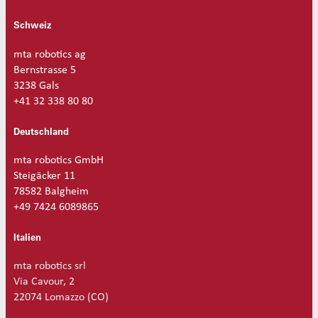
M
e
Schweiz
n
g
mta robotics ag
e
Bernstrasse 5
3238 Gals
+41 32 338 80 80
Deutschland
mta robotics GmbH
Steigäcker 11
78582 Balgheim
+49 7424 6089865
Italien
mta robotics srl
Via Cavour, 2
22074 Lomazzo (CO)