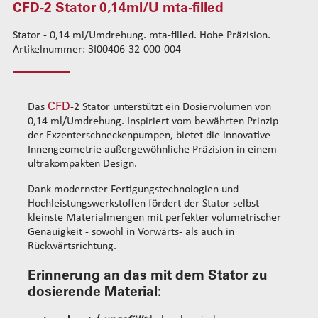
CFD-2 Stator 0,14ml/U mta-filled
CFD-1 Stator 0,01ml/U mta-acrylic
Standard-Drahtführungskits
CFD-1 Stator 0,05ml/U mta-solvent
Stator - 0,14 ml/Umdrehung. mta-filled. Hohe Präzision.
Verstärkte Drahtführungskits
Artikelnummer: 3I00406-32-000-004
CFD-1 Stator 0,05ml/U mta-filled
Rohrsets
CFD-2 Stator 0,14ml/U mta-solvent
Standard-Rohrsets 50mm
Drahtführung hinten
CFD-2 Stator 0,14ml/U mta-filled
Standard-Rohrsets 60mm
Standard-Führungsrohrsets
CFD
Das
-2 Stator unterstützt ein Dosiervolumen von
CFD-2 Stator 0,53ml/U mta-solvent
Standard-Rohrsets 70mm
Verstärkte Führungsrohrsets
0,14 ml/Umdrehung. Inspiriert vom bewährten Prinzip
CFD-3 Stator 0,35ml/U mta-solvent
Verstärkte Rohrsets 80mm
Antriebsradsets
der Exzenterschneckenpumpen, bietet die innovative
CFD-3 Stator 0,35ml/U mta-filled
Verstärkte Rohrsets 105mm
Gleitradsets
Innengeometrie außergewöhnliche Präzision in einem
CFD-4 Stator 1,1ml/U mta-solvent
ultrakompakten Design.
Heizeinheiten
CFD-4 Stator 1,1ml/U mta-filled
Kopfausgleichsfedern
Dank modernster Fertigungstechnologien und
CFD-5 Stator 2,3ml/U mta-solvent
Befestigungsflansche
Hochleistungswerkstoffen fördert der Stator selbst
kleinste Materialmengen mit perfekter volumetrischer
CFD-5 Stator 2,3ml/U mta-filled
Kabel
Genauigkeit - sowohl in Vorwärts- als auch in
CFD-5 stator 9,1ml/U mta-solvent
Rückwärtsrichtung.
CFD-5 Stator 9,1ml/U mta-filled
Erinnerung an das mit dem Stator zu
Reinigung Dosieren
dosierende Material:
Dosier-Verbrauchsmaterialien