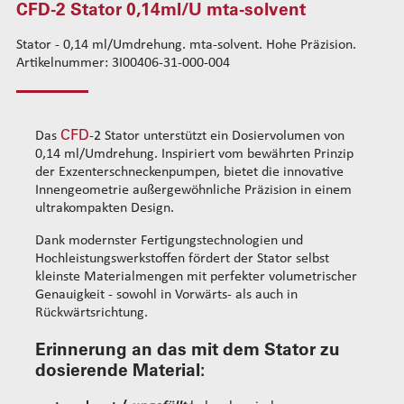
CFD-2 Stator 0,14ml/U mta-solvent
CFD-1 Stator 0,01ml/U mta-acrylic
Standard-Drahtführungskits
CFD-1 Stator 0,05ml/U mta-solvent
Stator - 0,14 ml/Umdrehung. mta-solvent. Hohe Präzision.
Verstärkte Drahtführungskits
Artikelnummer: 3I00406-31-000-004
CFD-1 Stator 0,05ml/U mta-filled
Rohrsets
CFD-2 Stator 0,14ml/U mta-solvent
Standard-Rohrsets 50mm
Drahtführung hinten
CFD-2 Stator 0,14ml/U mta-filled
Standard-Rohrsets 60mm
Standard-Führungsrohrsets
CFD
Das
-2 Stator unterstützt ein Dosiervolumen von
CFD-2 Stator 0,53ml/U mta-solvent
Standard-Rohrsets 70mm
Verstärkte Führungsrohrsets
0,14 ml/Umdrehung. Inspiriert vom bewährten Prinzip
CFD-3 Stator 0,35ml/U mta-solvent
Verstärkte Rohrsets 80mm
Antriebsradsets
der Exzenterschneckenpumpen, bietet die innovative
CFD-3 Stator 0,35ml/U mta-filled
Verstärkte Rohrsets 105mm
Gleitradsets
Innengeometrie außergewöhnliche Präzision in einem
CFD-4 Stator 1,1ml/U mta-solvent
ultrakompakten Design.
Heizeinheiten
CFD-4 Stator 1,1ml/U mta-filled
Kopfausgleichsfedern
Dank modernster Fertigungstechnologien und
CFD-5 Stator 2,3ml/U mta-solvent
Befestigungsflansche
Hochleistungswerkstoffen fördert der Stator selbst
kleinste Materialmengen mit perfekter volumetrischer
CFD-5 Stator 2,3ml/U mta-filled
Kabel
Genauigkeit - sowohl in Vorwärts- als auch in
CFD-5 stator 9,1ml/U mta-solvent
Rückwärtsrichtung.
CFD-5 Stator 9,1ml/U mta-filled
Erinnerung an das mit dem Stator zu
Reinigung Dosieren
dosierende Material:
Dosier-Verbrauchsmaterialien