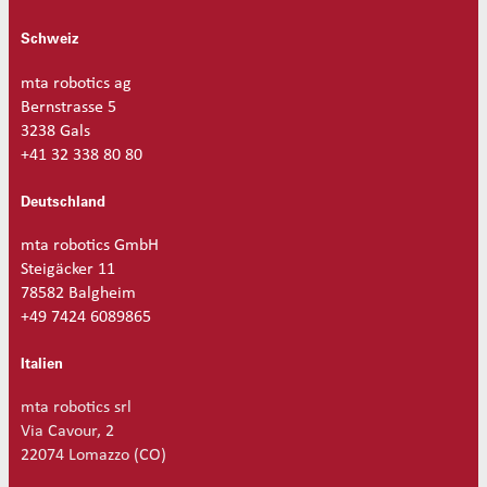
t
M
Schweiz
e
n
mta robotics ag
g
Bernstrasse 5
e
3238 Gals
+41 32 338 80 80
Deutschland
mta robotics GmbH
Steigäcker 11
78582 Balgheim
+49 7424 6089865
Italien
mta robotics srl
Via Cavour, 2
22074 Lomazzo (CO)