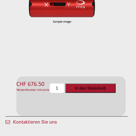
CHF
676.50
C
In den Warenkorb
Versandkosten inklusive.
F
D
-
2
s
Kontaktieren Sie uns
t
a
t