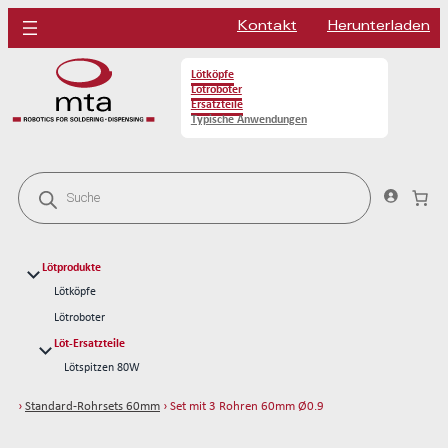
Kontakt
Herunterladen
Lötköpfe
Lötroboter
Ersatzteile
Typische Anwendungen
P
r
o
d
u
c
Lötprodukte
t
s
Lötköpfe
s
Lötroboter
e
a
Löt-Ersatzteile
r
Lötspitzen 80W
c
h
Lötspitzen 150W
›
Standard-Rohrsets 60mm
› Set mit 3 Rohren 60mm Ø0.9
Reinigung Löten
Lötdrähte