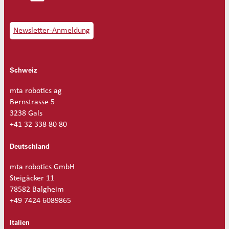
n
g
e
Newsletter-Anmeldung
Schweiz
mta robotics ag
Bernstrasse 5
3238 Gals
+41 32 338 80 80
Deutschland
mta robotics GmbH
Steigäcker 11
78582 Balgheim
+49 7424 6089865
Italien