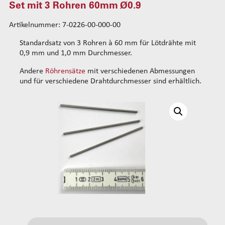
Set mit 3 Rohren 60mm Ø0.9
Standard-Drahtführungskits
Artikelnummer: 7-0226-00-000-00
Verstärkte Drahtführungskits
Rohrsets
Standardsatz von 3 Rohren à 60 mm für Lötdrähte mit
Standard-Rohrsets 50mm
0,9 mm und 1,0 mm Durchmesser.
Standard-Rohrsets 60mm
Andere
Röhrensätze
mit verschiedenen Abmessungen
Set mit 3 Rohren 60mm Ø0.5
und für verschiedene Drahtdurchmesser sind erhältlich.
Set mit 3 Rohren 60mm Ø0.7
Set mit 3 Rohren 60mm Ø0.9
Set mit 3 Rohren 60mm Ø1.2
Set mit 3 Rohren 60mm Ø1.5
Standard-Rohrsets 70mm
Verstärkte Rohrsets 80mm
Verstärkte Rohrsets 105mm
Drahtführung hinten
Standard-Führungsrohrsets
Verstärkte Führungsrohrsets
Antriebsradsets