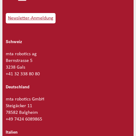
n
g
e
Newsletter-Anmeldung
Schweiz
mta robotics ag
Bernstrasse 5
3238 Gals
+41 32 338 80 80
Deutschland
mta robotics GmbH
Steigäcker 11
78582 Balgheim
+49 7424 6089865
Italien