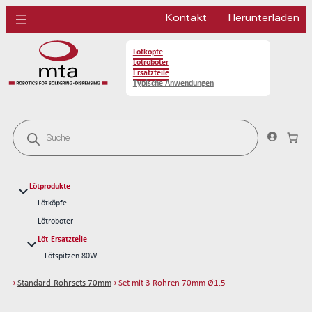
Kontakt
Herunterladen
Lötköpfe
Lötroboter
Ersatzteile
Typische Anwendungen
P
r
o
d
u
c
Lötprodukte
t
s
Lötköpfe
s
Lötroboter
e
a
Löt-Ersatzteile
r
Lötspitzen 80W
c
h
Lötspitzen 150W
›
Standard-Rohrsets 70mm
› Set mit 3 Rohren 70mm Ø1.5
Reinigung Löten
Lötdrähte