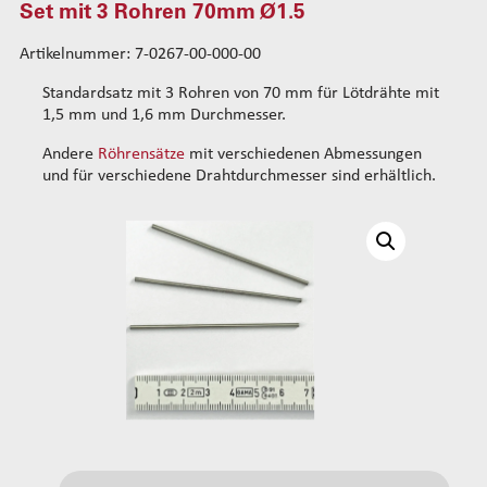
Set mit 3 Rohren 70mm Ø1.5
Standard-Drahtführungskits
Artikelnummer: 7-0267-00-000-00
Verstärkte Drahtführungskits
Rohrsets
Standardsatz mit 3 Rohren von 70 mm für Lötdrähte mit
Standard-Rohrsets 50mm
1,5 mm und 1,6 mm Durchmesser.
Standard-Rohrsets 60mm
Andere
Röhrensätze
mit verschiedenen Abmessungen
Standard-Rohrsets 70mm
und für verschiedene Drahtdurchmesser sind erhältlich.
Set mit 3 Rohren 70mm Ø0.5
Set mit 3 Rohren 70mm Ø0.7
Set mit 3 Rohren 70mm Ø0.9
Set mit 3 Rohren 70mm Ø1.2
Set mit 3 Rohren 70mm Ø1.5
Verstärkte Rohrsets 80mm
Verstärkte Rohrsets 105mm
Drahtführung hinten
Standard-Führungsrohrsets
Verstärkte Führungsrohrsets
Antriebsradsets