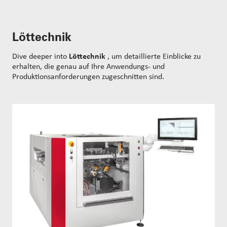
t
s
s
e
Löttechnik
a
r
c
Dive deeper into
Löttechnik
, um detaillierte Einblicke zu
h
erhalten, die genau auf Ihre Anwendungs- und
Produktionsanforderungen zugeschnitten sind.