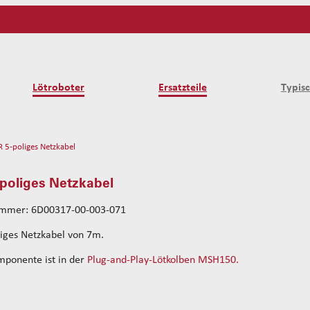
Lötroboter
Ersatzteile
Typis
R 5-poliges Netzkabel
poliges Netzkabel
ummer: 6D00317-00-003-071
iges Netzkabel von 7m.
mponente ist in der
Plug-and-Play-Lötkolben MSH150.