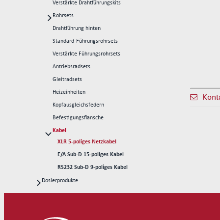
Verstärkte Drahtführungskits
Rohrsets
Standard-Rohrsets 50mm
Drahtführung hinten
Standard-Rohrsets 60mm
Standard-Führungsrohrsets
Standard-Rohrsets 70mm
Verstärkte Führungsrohrsets
Verstärkte Rohrsets 80mm
Antriebsradsets
Verstärkte Rohrsets 105mm
Gleitradsets
Heizeinheiten
Konta
Kopfausgleichsfedern
Befestigungsflansche
Kabel
XLR 5-poliges Netzkabel
E/A Sub-D 15-poliges Kabel
RS232 Sub-D 9-poliges Kabel
Dosierprodukte
Dosierköpfe
Kontinuierliche 1K-Dosierkits CFD
Dosierroboter
Dosier-Ersatzteile