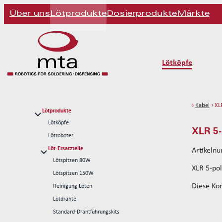
Über uns
Lötprodukte
Dosierprodukte
Märkte
Lötköpfe
›
Kabel
› XL
Lötprodukte
Lötköpfe
XLR 5-
Lötroboter
Löt-Ersatzteile
Artikeln
Lötspitzen 80W
XLR 5-pol
Lötspitzen 150W
Diese Ko
Reinigung Löten
Lötdrähte
Standard-Drahtführungskits