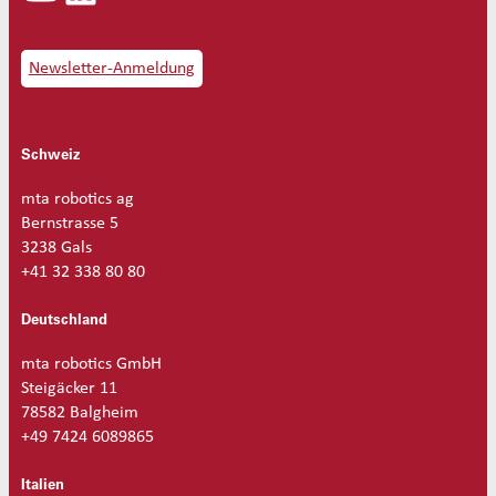
i
t
Ø
Newsletter-Anmeldung
0
.
7
Schweiz
M
e
n
mta robotics ag
g
Bernstrasse 5
e
3238 Gals
+41 32 338 80 80
Deutschland
mta robotics GmbH
Steigäcker 11
78582 Balgheim
+49 7424 6089865
Italien