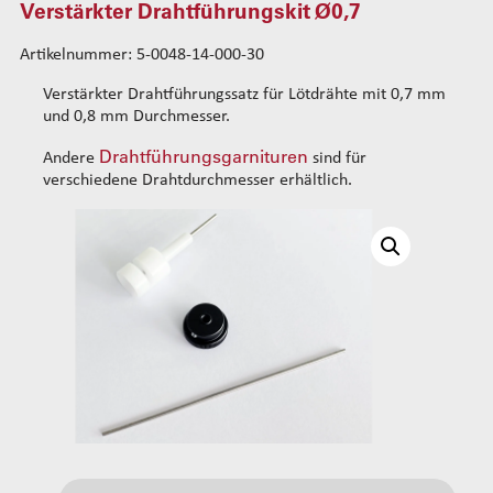
Verstärkter Drahtführungskit Ø0,7
Standard-Drahtführungskits
Artikelnummer: 5-0048-14-000-30
Verstärkte Drahtführungskits
Verstärkter Drahtführungskit Ø0,5
Verstärkter Drahtführungssatz für Lötdrähte mit 0,7 mm
Verstärkter Drahtführungskit Ø0,7
und 0,8 mm Durchmesser.
Verstärkter Drahtführungskit Ø0,9
Drahtführungsgarnituren
Andere
sind für
Verstärkter Drahtführungskit Ø1,2
verschiedene Drahtdurchmesser erhältlich.
Verstärkter Drahtführungskit Ø1,5
Rohrsets
Standard-Rohrsets 50mm
Drahtführung hinten
Standard-Rohrsets 60mm
Standard-Führungsrohrsets
Standard-Rohrsets 70mm
Verstärkte Führungsrohrsets
Verstärkte Rohrsets 80mm
Antriebsradsets
Verstärkte Rohrsets 105mm
Gleitradsets
Heizeinheiten
Kopfausgleichsfedern
Befestigungsflansche
Kabel