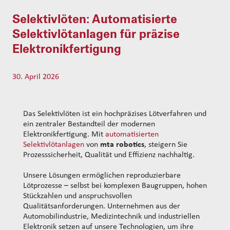
t
s
Selektivlöten: Automatisierte
s
e
Selektivlötanlagen für präzise
a
Elektronikfertigung
r
c
h
30. April 2026
Das Selektivlöten ist ein hochpräzises Lötverfahren und
ein zentraler Bestandteil der modernen
Elektronikfertigung. Mit
automatisierten
Selektivlötanlagen
von
mta robotics
, steigern Sie
Prozesssicherheit, Qualität und Effizienz nachhaltig.
Unsere Lösungen ermöglichen reproduzierbare
Lötprozesse – selbst bei komplexen Baugruppen, hohen
Stückzahlen und anspruchsvollen
Qualitätsanforderungen. Unternehmen aus der
Automobilindustrie, Medizintechnik und industriellen
Elektronik setzen auf unsere Technologien, um ihre