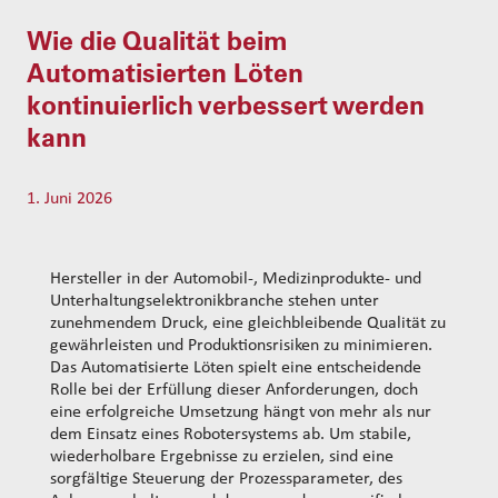
t
s
Wie die Qualität beim
s
e
Automatisierten Löten
a
kontinuierlich verbessert werden
r
c
kann
h
1. Juni 2026
Hersteller in der Automobil-, Medizinprodukte- und
Unterhaltungselektronikbranche stehen unter
zunehmendem Druck, eine gleichbleibende Qualität zu
gewährleisten und Produktionsrisiken zu minimieren.
Das Automatisierte Löten spielt eine entscheidende
Rolle bei der Erfüllung dieser Anforderungen, doch
eine erfolgreiche Umsetzung hängt von mehr als nur
dem Einsatz eines Robotersystems ab. Um stabile,
wiederholbare Ergebnisse zu erzielen, sind eine
sorgfältige Steuerung der Prozessparameter, des