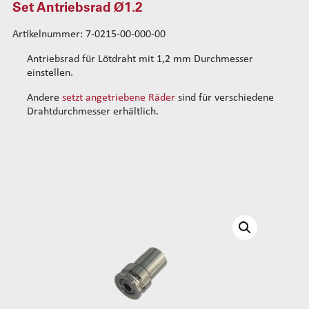
Set Antriebsrad Ø1.2
Standard-Drahtführungskits
Artikelnummer: 7-0215-00-000-00
Verstärkte Drahtführungskits
Rohrsets
Antriebsrad für Lötdraht mit 1,2 mm Durchmesser
Standard-Rohrsets 50mm
Drahtführung hinten
einstellen.
Standard-Rohrsets 60mm
Standard-Führungsrohrsets
Andere
setzt angetriebene Räder
sind für verschiedene
Standard-Rohrsets 70mm
Verstärkte Führungsrohrsets
Drahtdurchmesser erhältlich.
Verstärkte Rohrsets 80mm
Antriebsradsets
Set Antriebsrad Ø0,5
Verstärkte Rohrsets 105mm
Set Antriebsrad Ø0.7
Set Antriebsrad Ø0.9
Set Antriebsrad Ø1.2
Set Antriebsrad Ø1.5
Gleitradsets
Heizeinheiten
Kopfausgleichsfedern
Befestigungsflansche
Kabel