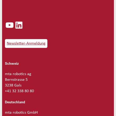
Ø
1
.
2
YouTube
LinkedIn
M
e
n
g
e
Newsletter-Anmeldung
Schweiz
mta robotics ag
Bernstrasse 5
3238 Gals
+41 32 338 80 80
Deutschland
mta robotics GmbH