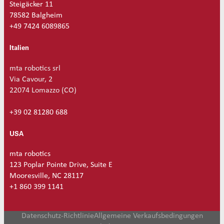
Steigäcker 11
78582 Balgheim
+49 7424 6089865
Italien
mta robotics srl
Via Cavour, 2
22074 Lomazzo (CO)
+39 02 81280 688
USA
mta robotics
123 Poplar Pointe Drive, Suite E
Mooresville, NC 28117
+1 860 399 1141
Datenschutz-Richtlinie
Allgemeine Verkaufsbedingungen